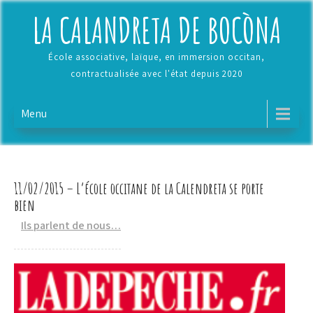
Skip
LA CALANDRETA DE BOCÒNA
to
content
École associative, laïque, en immersion occitan,
contractualisée avec l'état depuis 2020
Menu
11/02/2015 – L’école occitane de la Calendreta se porte
bien
Ils parlent de nous…