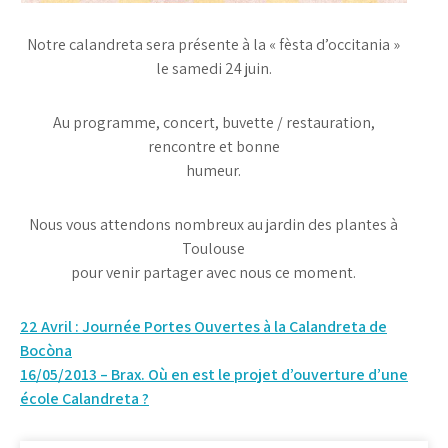
Notre calandreta sera présente à la « fèsta d’occitania »
le samedi 24 juin.
Au programme, concert, buvette / restauration,
rencontre et bonne
humeur.
Nous vous attendons nombreux au jardin des plantes à
Toulouse
pour venir partager avec nous ce moment.
Navigation
22 Avril : Journée Portes Ouvertes à la Calandreta de
Bocòna
de
16/05/2013 – Brax. Où en est le projet d’ouverture d’une
l’article
école Calandreta ?