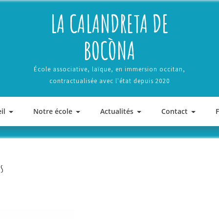
LA CALANDRETA DE
BOCÒNA
École associative, laïque, en immersion occitan,
contractualisée avec l'état depuis 2020
il
Notre école
Actualités
Contact
ns