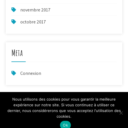
novembre 2017
octobre 2017
Meta
Connexion
Nous utilisons des cookies pour vous garantir la meilleure
expérience sur notre site. Si vous continuez à utiliser ce
dernier, nous considérerons que vous acceptez l'utilisation des
cookies.
La Calandreta de Bocòna - Proudly Powered by WordPress
Theme by Grace Themes
Ok