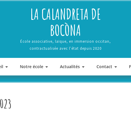
LA CALANDRETA DE
BOCÒNA
École associative, laïque, en immersion occitan,
contractualisée avec l'état depuis 2020
il
Notre école
Actualités
Contact
2023