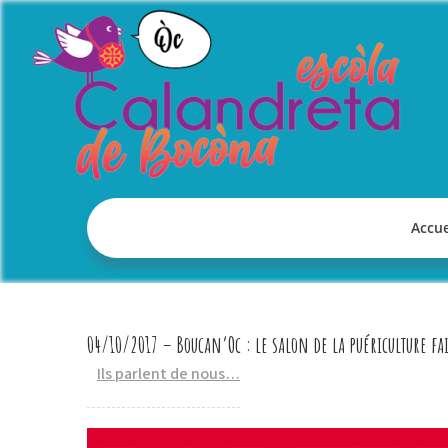
Skip
to
content
Accue
04/10/2017 – Boucan’Oc : le salon de la puériculture fai
Ils parlent de nous…