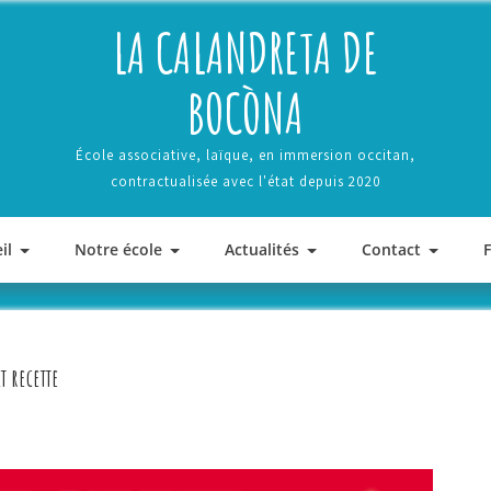
LA CALANDRETA DE
BOCÒNA
École associative, laïque, en immersion occitan,
contractualisée avec l'état depuis 2020
il
Notre école
Actualités
Contact
t recette