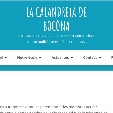
LA CALANDRETA DE
BOCÒNA
École associative, laïque, en immersion occitan,
contractualisée avec l'état depuis 2020
il
Notre école
Actualités
Contact
ons autonomes dont les parents sont les membres actifs :
s pour la bonne gestion de la vie associative et la pérennité de