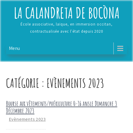
Skip
LA CALANDRETA DE BOCÒNA
to
content
École associative, laïque, en immersion occitan,
contractualisée avec l'état depuis 2020
Menu
CATÉGORIE :
EVÈNEMENTS 2023
Bourse aux vêtements/puériculture 0-16 ansle Dimanche 3
Décembre 2023
Evènements 2023