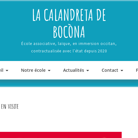
LA CALANDRETA DE
BOCÒNA
École associative, laïque, en immersion occitan,
contractualisée avec l'état depuis 2020
il
Notre école
Actualités
Contact
 en visite