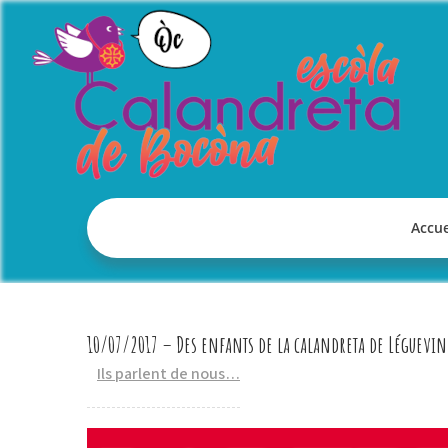
Skip
to
content
Accue
10/07/2017 – Des enfants de la calandreta de Léguevin
Ils parlent de nous…