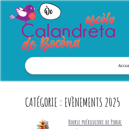
Skip
to
content
Accue
CATÉGORIE :
EVÈNEMENTS 2025
Bourse puériculture de Pibrac