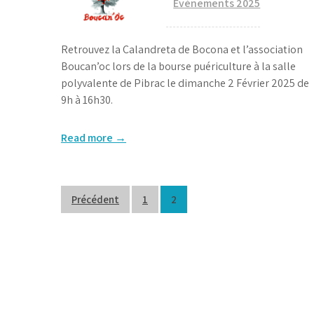
Evènements 2025
Retrouvez la Calandreta de Bocona et l’association
Boucan’oc lors de la bourse puériculture à la salle
polyvalente de Pibrac le dimanche 2 Février 2025 de
9h à 16h30.
Read more →
Pagination
Précédent
1
2
des
publications