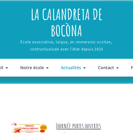
LA CALANDRETA DE
BOCÒNA
École associative, laïque, en immersion occitan,
contractualisée avec l'état depuis 2020
il
Notre école
Actualités
Contact
Journée portes ouvertes